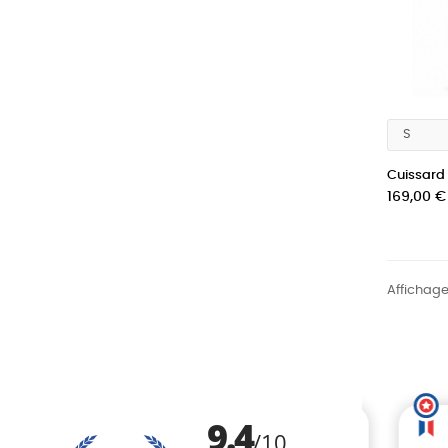
Cuissard c
Prix
169,00 €
Affichage 