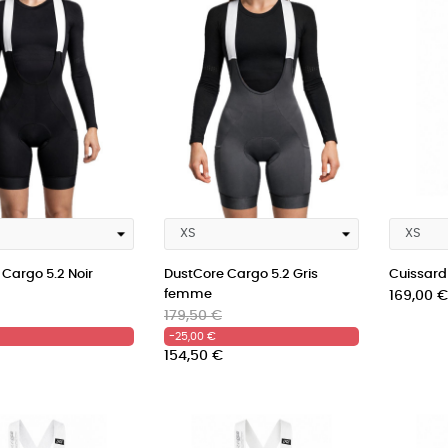
Cargo 5.2 Noir
DustCore Cargo 5.2 Gris
Cuissard 
femme
Prix
169,00 €
Prix
Prix
179,50 €
habituel
-25,00 €
154,50 €