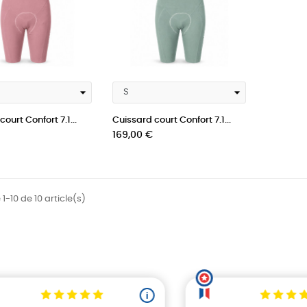
ourt Confort 7.1...
Cuissard court Confort 7.1...
Prix
169,00 €
1-10 de 10 article(s)