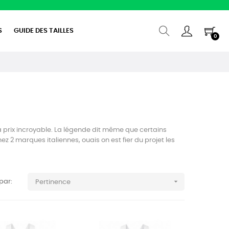
S
GUIDE DES TAILLES
0
 à prix incroyable. La légende dit même que certains
ez 2 marques italiennes, ouais on est fier du projet les

 par:
Pertinence