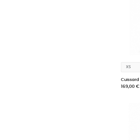
Cuissard c
Prix
169,00 €