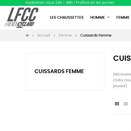
Expédition sous 24h - 48h ! Profitez en les jeunes
LES CHAUSSETTES
HOMME
FEMME
Accueil
Femme
Cuissards Femme
CUI
CUISSARDS FEMME
Découvrez
clubs nou
jeunes)