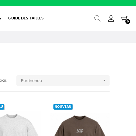
S
GUIDE DES TAILLES
0

 par:
Pertinence
AU
NOUVEAU