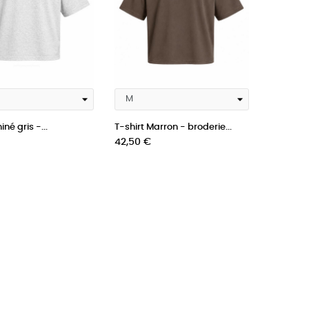
iné gris -...
T-shirt Marron - broderie...
Prix
42,50 €