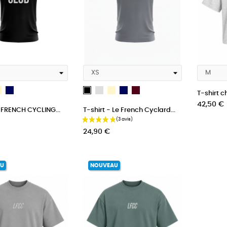
s
Crème
French
Gris
Crème
French
bordeau
Noir
T-shirt ch
Beige
Navy
Beige
Navy
Prix
42,50 €
E FRENCH CYCLING...
T-shirt - Le French Cyclard...
Blue
Blue
Prix
24,90 €
AU
NOUVEAU