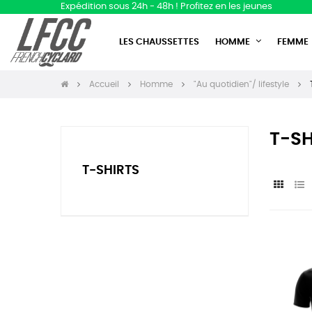
Expédition sous 24h - 48h ! Profitez en les jeunes
LES CHAUSSETTES
HOMME
FEMME
Accueil
Homme
"Au quotidien"/ lifestyle
T-SH
T-SHIRTS