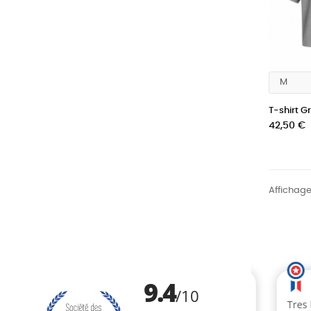
T-shirt Gri
Prix
42,50 €
Affichage