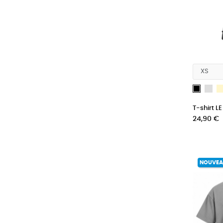
Gri
Noir
T-shirt L
Prix
24,90 €
NOUVE