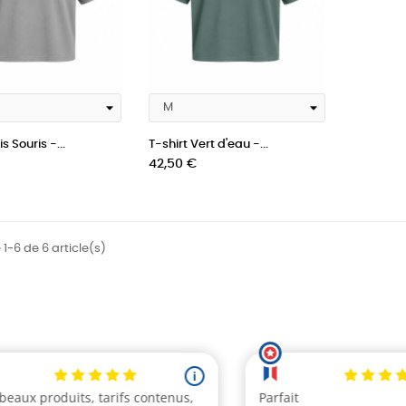
s Souris -...
T-shirt Vert d'eau -...
Prix
42,50 €
 1-6 de 6 article(s)