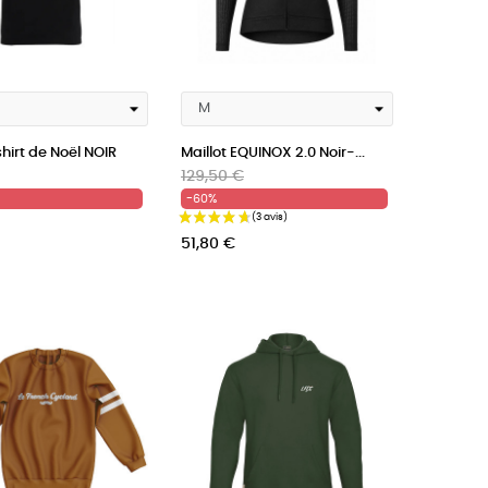
hirt de Noël NOIR
Maillot EQUINOX 2.0 Noir-...
Prix
Prix
129,50 €
habituel
-60%
51,80 €
(5 avis)