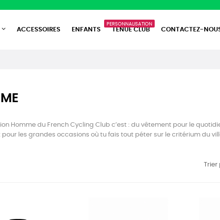
PERSONNALISATION
ACCESSOIRES
ENFANTS
TENUE CLUB
CONTACTEZ-NOU
ME
tion Homme du French Cycling Club c’est : du vêtement pour le quotidi
pour les grandes occasions où tu fais tout péter sur le critérium du vill
Trier