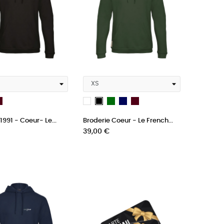
bordeau
Vert
French
bordeau
ench
Blanc
Noir
Navy
vy
1991 - Coeur- Le...
Broderie Coeur - Le French...
Blue
ue
Prix
39,00 €