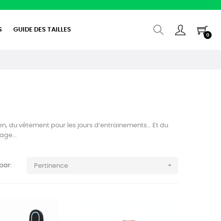
S
GUIDE DES TAILLES
0
en, du vêtement pour les jours d’entrainements… Et du
age...

 par:
Pertinence