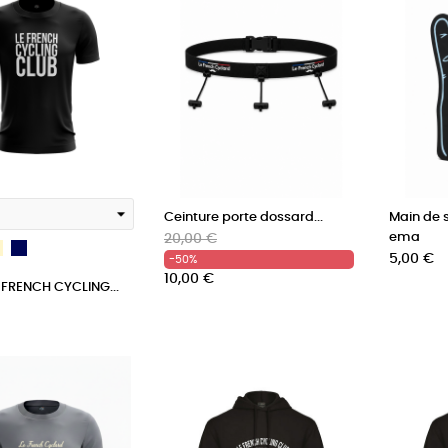
Ceinture porte dossard...
Main de 
Prix
Prix
ema
20,00 €
s
Crème
French
Prix
habituel
5,00 €
-50%
Beige
Navy
10,00 €
E FRENCH CYCLING...
Blue