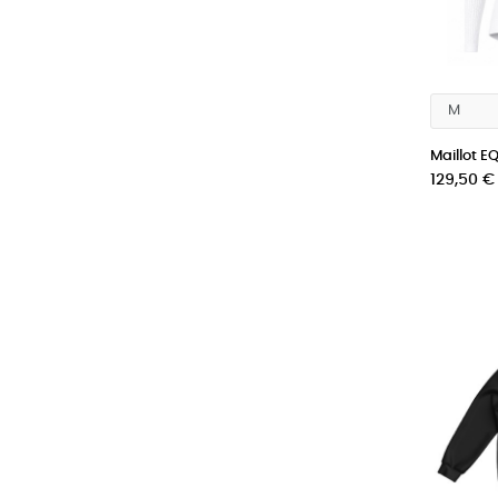
Maillot E
Prix
129,50 €