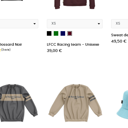
Noir
Vert
French
bordeau
Sweat de 
Navy
Prix
49,50 €
Dossard Noir
LFCC Racing team - Unisexe
Blue
Prix
39,00 €