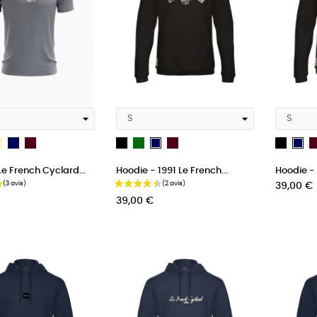
s
Crème
French
bordeau
Noir
Vert
bordeau
Noir
French
Fr
Beige
Navy
Navy
Na
Le French Cyclard...
Hoodie - 1991 Le French...
Hoodie - 
Blue
Blue
Bl
Prix
Prix
39,00 €
39,00 €