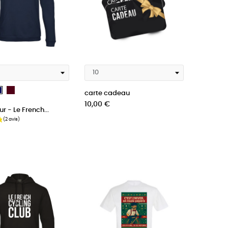
rt
bordeau
French
carte cadeau
Navy
Prix
10,00 €
r - Le French...
Blue