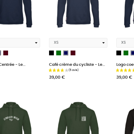
t
bordeau
Noir
Vert
bordeau
Noir
Ve
French
French
Navy
Navy
entrée - Le...
Café crème du cycliste - Le...
Logo coeu
Blue
Blue
Prix
Prix
39,00 €
39,00 €