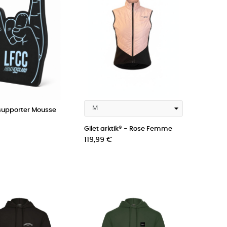
supporter Mousse
Gilet arktik® - Rose Femme
Prix
119,99 €