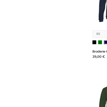
Noir
Ver
Broderie C
Prix
39,00 €