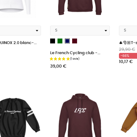
Noir
Vert
bordeau
French
QUINOX 2.0 blanc-...
🎄🎅🏼T-s
Navy
Prix
Prix
29,90 €
Le French Cycling club -...
Blue
habituel
-66%
Prix
10,17 €
39,00 €