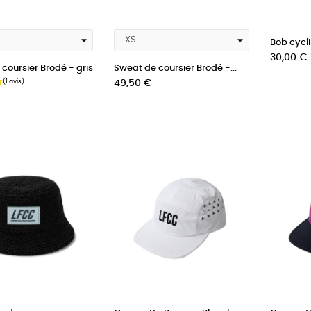
Bob cycl
Prix
30,00 €
coursier Brodé - gris
Sweat de coursier Brodé -...
Prix
49,50 €
(1 avis)