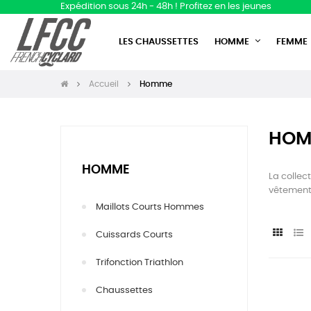
Expédition sous 24h - 48h ! Profitez en les jeunes
LES CHAUSSETTES
HOMME
FEMME
Accueil
Homme
HOM
HOMME
La collec
vêtement 
Maillots Courts Hommes
Cuissards Courts
Trifonction Triathlon
Chaussettes