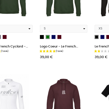
(3 avis)
t
bordeau
Noir
French
bordeau
Fr
French
Vert
Noir
Navy
Na
Navy
French Cyclard -...
Logo Coeur - Le French...
Le French
Blue
Bl
Blue
Prix
Prix
39,00 €
39,00 €