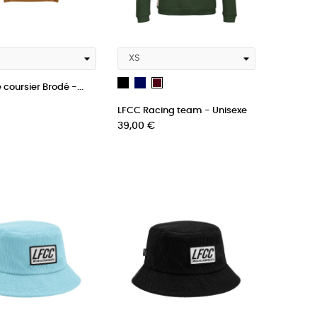
Noir
French
bordeau
coursier Brodé -...
Navy
LFCC Racing team - Unisexe
Blue
Prix
39,00 €