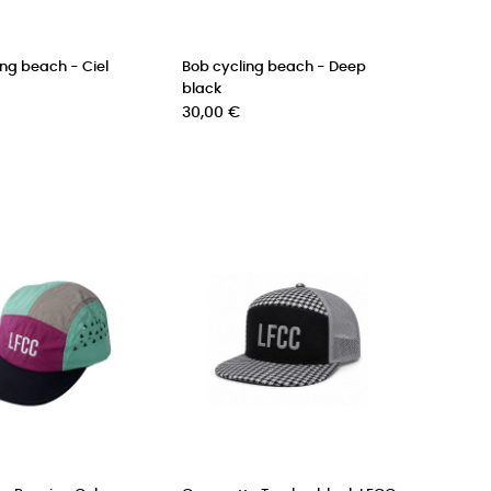
ing beach - Ciel
Bob cycling beach - Deep
black
Prix
30,00 €
(1 avis)