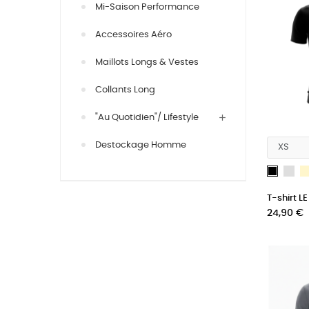
Mi-Saison Performance
Accessoires Aéro
Maillots Longs & Vestes
Collants Long
"Au Quotidien"/ Lifestyle
Destockage Homme
Gri
Noir
T-shirt L
Prix
24,90 €