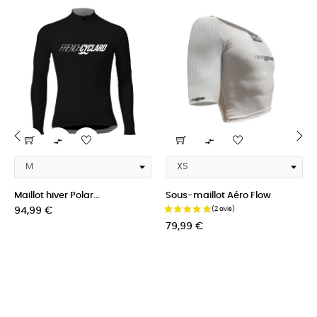


‹
›
Maillot hiver Polar...
Sous-maillot Aéro Flow
Prix
Prix
94,99 €
79,99 €