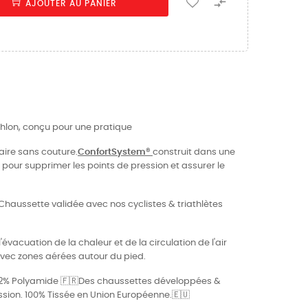

AJOUTER AU PANIER
thlon, conçu pour une pratique
aire sans couture.
ConfortSystem®
construit dans une
 pour supprimer les points de pression et assurer le
! Chaussette validée avec nos cyclistes & triathlètes
'évacuation de la chaleur et de la circulation de l'air
vec zones aérées autour du pied.
12% Polyamide 🇫🇷Des chaussettes développées &
sion. 100% Tissée en Union Européenne.🇪🇺