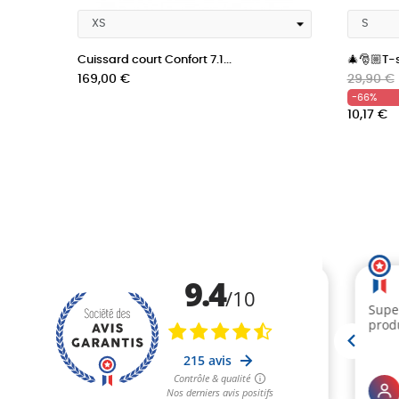
Cuissard court Confort 7.1...
🎄🎅🏼T-s
Prix
Prix
Prix
169,00 €
29,90 €
habituel
-66%
10,17 €