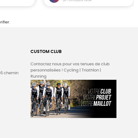
rifier
.
CUSTOM CLUB
Contactez nous pour vos tenues de club
personnalisées ! Cycling | Triathlon |
(2 avis)
36 chemin
Running