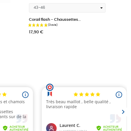
Corail flash - Chaussettes...
Les fuc
Prix
Prix
17,90 
17,90 €