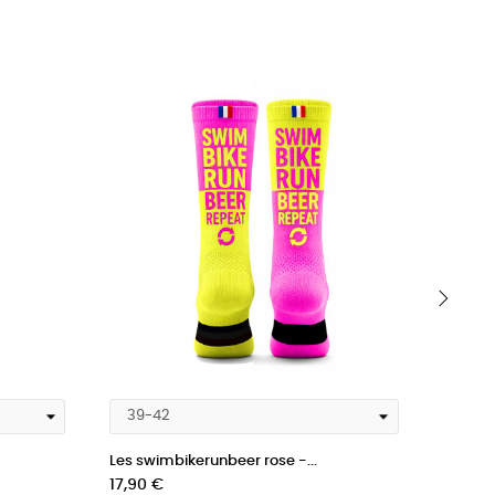
›
Les swimbikerunbeer rose -...
Les swi
Prix
Prix
17,90 €
17,90 