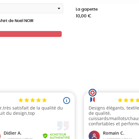
La gapette
Prix
10,00 €
hirt de Noël NOIR