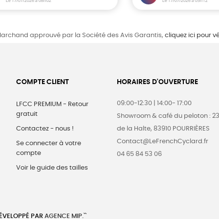
archand approuvé par la Société des Avis Garantis,
cliquez ici pour vé
COMPTE CLIENT
HORAIRES D'OUVERTURE
09:00-12:30 | 14:00- 17:00
LFCC PREMIUM - Retour
gratuit
Showroom & café du peloton : 2
Contactez - nous !
de la Halte, 83910 POURRIÈRES
Contact@LeFrenchCyclard.fr
Se connecter à votre
compte
04 65 84 53 06
Voir le guide des tailles
DÉVELOPPÉ PAR
AGENCE MIP.``