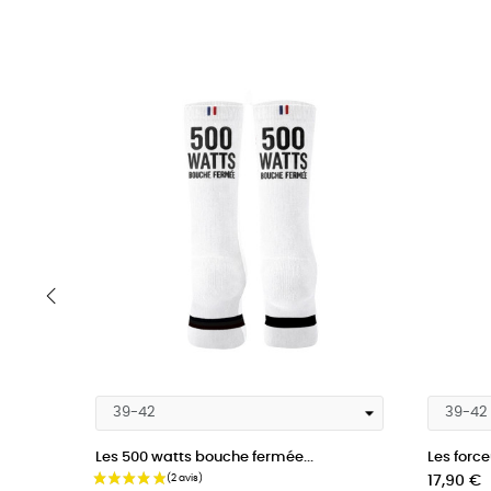
‹
Les 500 watts bouche fermée...
Les force
Prix
Prix
17,90 €