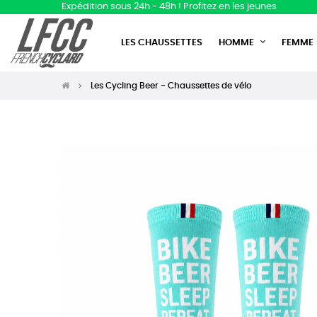
Expédition sous 24h - 48h ! Profitez en les jeunes
LES CHAUSSETTES
HOMME
FEMME
Les Cycling Beer - Chaussettes de vélo