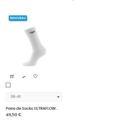
NOUVEAU

White
racing
Paire de Socks ULTRAFLOW...
Prix
49,50 €