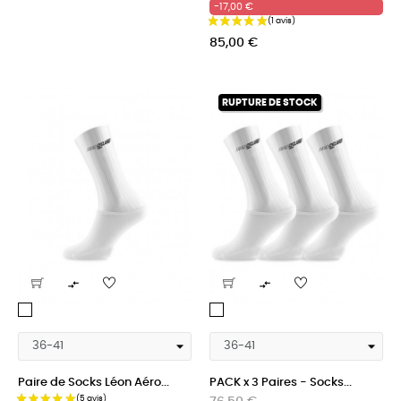
habituel
-17,00 €
85,00 €
RUPTURE DE STOCK


White
White
racing
racing
Paire de Socks Léon Aéro...
PACK x 3 Paires - Socks...
Prix
Prix
Prix