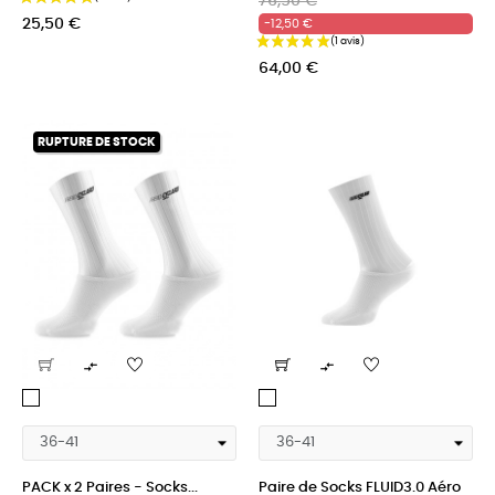
76,50 €
habituel
25,50 €
-12,50 €
64,00 €
RUPTURE DE STOCK


White
White
racing
racing
PACK x 2 Paires - Socks...
Paire de Socks FLUID3.0 Aéro