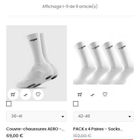
Affichage 1-9 de 9 article(s)


White
White
racing
racing
Couvre-chaussures AERO -...
PACK x 4 Paires - Socks...
Prix
Prix
Prix
69,00 €
102,00 €