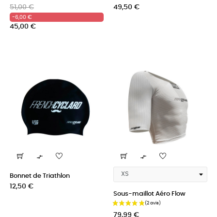
Prix
Prix
Prix
51,00 €
49,50 €
habituel
-6,00 €
45,00 €


Bonnet de Triathlon
Prix
12,50 €
Sous-maillot Aéro Flow
(5 avis)
Prix
79,99 €