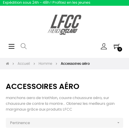
Expédition sous 24h - 48h ! Profitez en les jeunes
Basculer
☰
0
la
navigation
Accueil
Homme
Accessoires aéro
ACCESSOIRES AÉRO
manchons aero de triathlon, couvre chaussure aéro, sur
chaussure de contre la montre... Obtenez les meilleurs gain
marginaux grâce aux produits LFCC

Pertinence