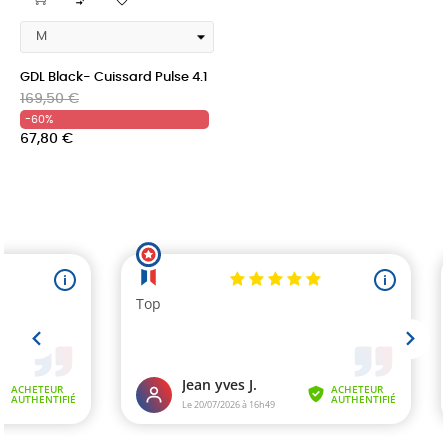

GDL Black- Cuissard Pulse 4.1
Prix
Prix
169,50 €
habituel
-60%
67,80 €