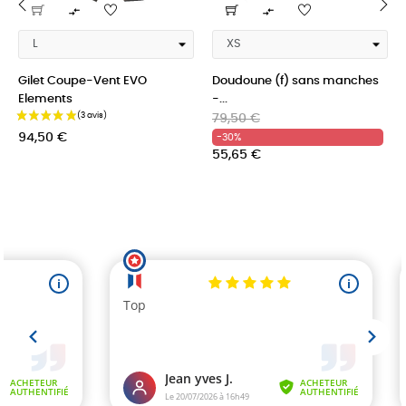


‹
›
Gilet Coupe-Vent EVO
Doudoune (f) sans manches
Elements
-...
Prix
Prix
Prix
79,50 €
habituel
94,50 €
-30%
55,65 €