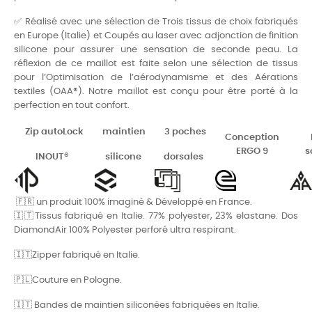
✅ Réalisé avec une sélection de Trois tissus de choix fabriqués
en Europe (Italie) et Coupés au laser avec adjonction de finition
silicone pour assurer une sensation de seconde peau. La
réflexion de ce maillot est faite selon une sélection de tissus
pour l’Optimisation de l’aérodynamisme et des Aérations
textiles (OAA®). Notre maillot est conçu pour être porté à la
perfection en tout confort.
Zip
autoLock
maintien
3 poches
Conception
ERGO 9
s
INOUT®
silicone
dorsales
🇫🇷 un produit 100% imaginé & Développé en France.
🇮🇹Tissus fabriqué en Italie. 77% polyester, 23% elastane. Dos
DiamondAir 100% Polyester perforé ultra respirant.
🇮🇹Zipper fabriqué en Italie.
🇵🇱Couture en Pologne.
🇮🇹 Bandes de maintien siliconées fabriquées en Italie.