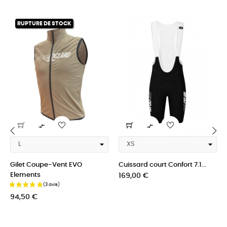
RUPTURE DE STOCK


‹
›
Gilet Coupe-Vent EVO
Cuissard court Confort 7.1...
Elements
Prix
169,00 €
Prix
94,50 €