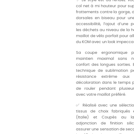
✨ Le style est au rendez-vo
col net à mi hauteur pour su
frottements contre la gorge,
dorsales en biseau pour une
accessibilité, l’ajout d’une
les déchets au niveau de la
maillot de vélo parfait pour al
du KOM avec un look impecca
Sa coupe ergonomique p
maintien maximal sans né
confort des longues sorties. E
technique de sublimation 
résistance extrême au
décoloration dans le temps 
de rouler pendant plusieu
avec votre maillot préféré.
✅ Réalisé avec une sélecti
tissus de choix fabriqués
(Italie) et Coupés au l
adjonction de finition sil
assurer une sensation de sec