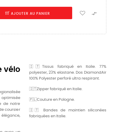

AJOUTER AU PANIER
🇮🇹Tissus fabriqué en Italie. 77%
e vélo
polyester, 23% elastane. Dos DiamondAir
100% Polyester perforé ultra respirant.
🇮🇹Zipper fabriqué en Italie.
gionalisée
 optimisée
🇵🇱Couture en Pologne.
e de notre
de coursier
🇮🇹 Bandes de maintien siliconées
e, élégance,
fabriquées en Italie.