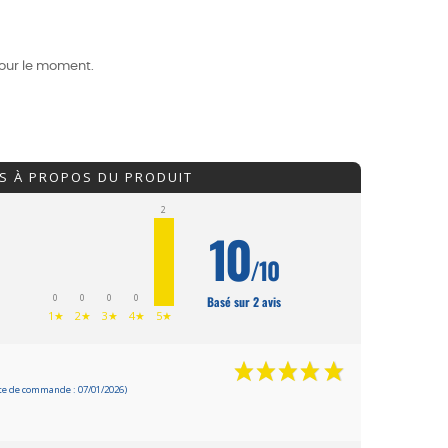
our le moment.
IS À PROPOS DU PRODUIT
2
10
/10
0
0
0
0
Basé sur 2 avis
1★
2★
3★
4★
5★
e de commande : 07/01/2026)