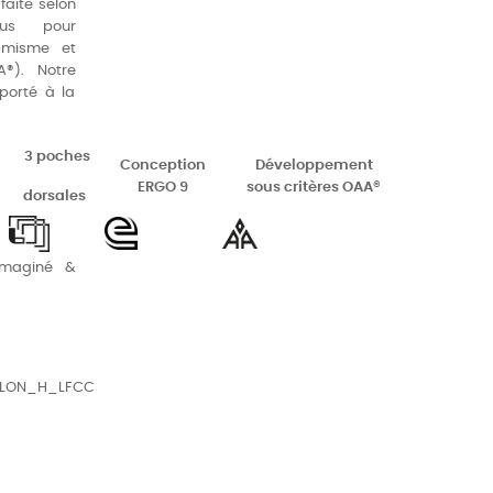
faite selon
sus pour
namisme et
A®). Notre
orté à la
3 poches
Conception
Développement
ERGO 9
sous critères OAA®
dorsales
maginé &
LLON_H_LFCC