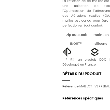
La réflexion de ce maillot est 
une sélection de tis
l’Optimisation de l’aérody
des Aérations textiles (OA
maillot est conçu pour être p
perfection en tout confort.
Zip
autoLock
maintien
INOUT®
silicone
🇫🇷 un produit 100% i
Développé en France.
DÉTAILS DU PRODUIT
Référence
MAILLOT_VERREBA
Références spécifiques