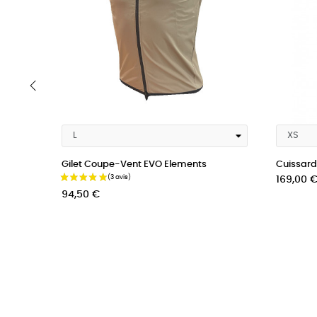
‹
Gilet Coupe-Vent EVO Elements
Cuissard 
Prix
Prix
169,00 
94,50 €