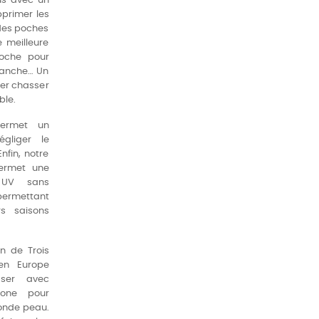
us avec un
pprimer les
 des poches
 meilleure
 poche pour
 hanche… Un
ler chasser
ble.
ermet un
gliger le
nfin, notre
permet une
x UV sans
permettant
rs saisons
on de Trois
 en Europe
aser avec
icone pour
onde peau.