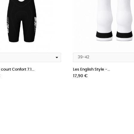
court Confort 7.1...
Les English Style -...
Prix
€
17,90 €