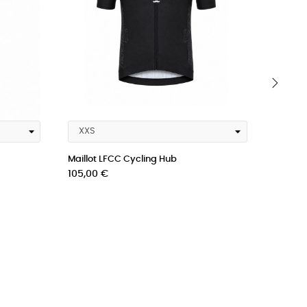
›
Maillot LFCC Cycling Hub
Maillot 
Prix
Prix
105,00 €
105,00