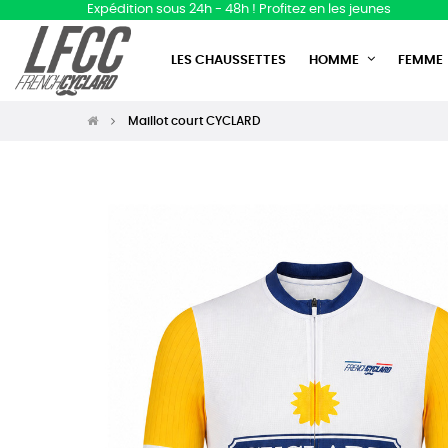
Expédition sous 24h - 48h ! Profitez en les jeunes
LES CHAUSSETTES
HOMME
FEMME
Maillot court CYCLARD